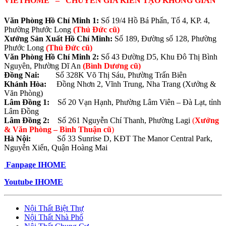
VIETHOME – CHUYÊN GIA KIẾN TẠO KHÔNG GIAN
Văn Phòng Hồ Chí Minh 1:
Số 19/4 Hồ Bá Phấn, Tổ 4, KP. 4,
Phường Phước Long
(Thủ Đức cũ)
Xưởng Sản Xuất Hồ Chí Minh:
Số 189, Đường số 128, Phường
Phước Long
(Thủ Đức cũ)
Văn Phòng Hồ Chí Minh 2:
Số 43 Đường D5, Khu Đô Thị Bình
Nguyên, Phường Dĩ An
(Bình Dương cũ)
Đồng Nai:
Số 328K Võ Thị Sáu, Phường Trấn Biên
Khánh Hòa:
Đồng Nhơn 2, Vĩnh Trung, Nha Trang (Xưởng &
Văn Phòng)
Lâm Đồng 1:
Số 20 Vạn Hạnh, Phường Lâm Viên – Đà Lạt, tỉnh
Lâm Đồng
Lâm Đồng 2:
Số 261 Nguyễn Chí Thanh, Phường Lagi
(
Xưởng
& Văn Phòng –
Bình Thuận cũ
)
Hà Nội:
Số 33 Sunrise D, KĐT The Manor Central Park,
Nguyễn Xiển, Quận Hoàng Mai
Fanpage IHOME
Youtube
IHOME
Nội Thất Biệt Thự
Nội Thất Nhà Phố