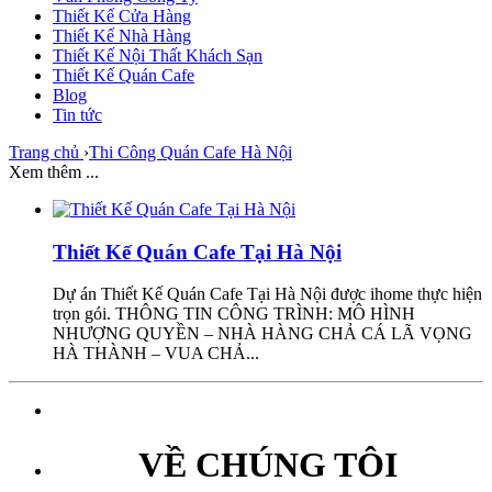
Thiết Kế Cửa Hàng
Thiết Kế Nhà Hàng
Thiết Kế Nội Thất Khách Sạn
Thiết Kế Quán Cafe
Blog
Tin tức
Trang chủ
›
Thi Công Quán Cafe Hà Nội
Xem thêm ...
Thiết Kế Quán Cafe Tại Hà Nội
Dự án Thiết Kế Quán Cafe Tại Hà Nội được ihome thực hiện
trọn gói. THÔNG TIN CÔNG TRÌNH: MÔ HÌNH
NHƯỢNG QUYỀN – NHÀ HÀNG CHẢ CÁ LÃ VỌNG
HÀ THÀNH – VUA CHẢ...
VỀ CHÚNG TÔI