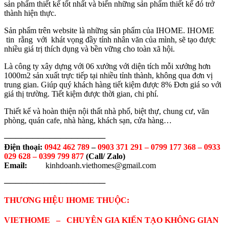
sản phẩm thiết kế tốt nhất và biến những sản phẩm thiết kế đó trở
thành hiện thực.
Sản phẩm trên website là những sản phẩm của IHOME. IHOME
tin rằng với khát vọng đầy tính nhân văn của mình, sẽ tạo được
nhiều giá trị thích dụng và bền vững cho toàn xã hội.
Là công ty xây dựng với 06 xưởng với diện tích mỗi xưởng hơn
1000m2 sản xuất trực tiếp tại nhiều tỉnh thành, không qua đơn vị
trung gian. Giúp quý khách hàng tiết kiệm được 8% Đơn giá so với
giá thị trường. Tiết kiệm được thời gian, chi phí.
Thiết kế và hoàn thiện nội thất nhà phố, biệt thự, chung cư, văn
phòng, quán cafe, nhà hàng, khách sạn, cửa hàng…
──────────────────
Điện thoại:
0942 462 789
–
0903 371 291 –
0799 177 368 – 0933
029 628 – 0399 799 877
(Call/ Zalo)
Email:
kinhdoanh.viethomes@gmail.com
──────────────────
THƯƠNG HIỆU IHOME THUỘC:
VIETHOME – CHUYÊN GIA KIẾN TẠO KHÔNG GIAN