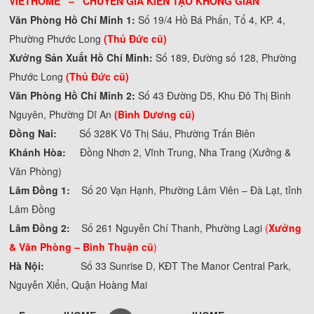
VIETHOME – CHUYÊN GIA KIẾN TẠO KHÔNG GIAN
Văn Phòng Hồ Chí Minh 1:
Số 19/4 Hồ Bá Phấn, Tổ 4, KP. 4,
Phường Phước Long
(Thủ Đức cũ)
Xưởng Sản Xuất Hồ Chí Minh:
Số 189, Đường số 128, Phường
Phước Long
(Thủ Đức cũ)
Văn Phòng Hồ Chí Minh 2:
Số 43 Đường D5, Khu Đô Thị Bình
Nguyên, Phường Dĩ An
(Bình Dương cũ)
Đồng Nai:
Số 328K Võ Thị Sáu, Phường Trấn Biên
Khánh Hòa:
Đồng Nhơn 2, Vĩnh Trung, Nha Trang (Xưởng &
Văn Phòng)
Lâm Đồng 1:
Số 20 Vạn Hạnh, Phường Lâm Viên – Đà Lạt, tỉnh
Lâm Đồng
Lâm Đồng 2:
Số 261 Nguyễn Chí Thanh, Phường Lagi
(
Xưởng
& Văn Phòng –
Bình Thuận cũ
)
Hà Nội:
Số 33 Sunrise D, KĐT The Manor Central Park,
Nguyễn Xiển, Quận Hoàng Mai