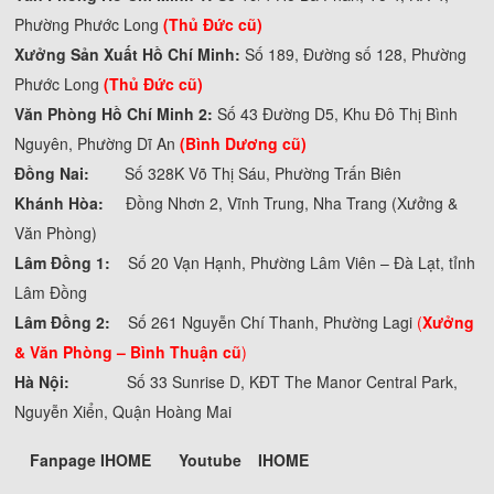
Phường Phước Long
(Thủ Đức cũ)
Xưởng Sản Xuất Hồ Chí Minh:
Số 189, Đường số 128, Phường
Phước Long
(Thủ Đức cũ)
Văn Phòng Hồ Chí Minh 2:
Số 43 Đường D5, Khu Đô Thị Bình
Nguyên, Phường Dĩ An
(Bình Dương cũ)
Đồng Nai:
Số 328K Võ Thị Sáu, Phường Trấn Biên
Khánh Hòa:
Đồng Nhơn 2, Vĩnh Trung, Nha Trang (Xưởng &
Văn Phòng)
Lâm Đồng 1:
Số 20 Vạn Hạnh, Phường Lâm Viên – Đà Lạt, tỉnh
Lâm Đồng
Lâm Đồng 2:
Số 261 Nguyễn Chí Thanh, Phường Lagi
(
Xưởng
& Văn Phòng –
Bình Thuận cũ
)
Hà Nội:
Số 33 Sunrise D, KĐT The Manor Central Park,
Nguyễn Xiển, Quận Hoàng Mai
Fanpage IHOME
Youtube
IHOME