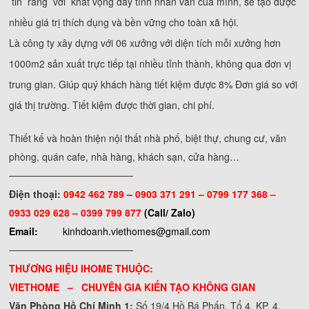
tin rằng với khát vọng đầy tính nhân văn của mình, sẽ tạo được
nhiều giá trị thích dụng và bền vững cho toàn xã hội.
Là công ty xây dựng với 06 xưởng với diện tích mỗi xưởng hơn
1000m2 sản xuất trực tiếp tại nhiều tỉnh thành, không qua đơn vị
trung gian. Giúp quý khách hàng tiết kiệm được 8% Đơn giá so với
giá thị trường. Tiết kiệm được thời gian, chi phí.
Thiết kế và hoàn thiện nội thất nhà phố, biệt thự, chung cư, văn
phòng, quán cafe, nhà hàng, khách sạn, cửa hàng…
──────────────────
Điện thoại:
0942 462 789
–
0903 371 291 –
0799 177 368 –
0933 029 628 – 0399 799 877
(Call/ Zalo)
Email:
kinhdoanh.viethomes@gmail.com
──────────────────
THƯƠNG HIỆU IHOME THUỘC:
VIETHOME – CHUYÊN GIA KIẾN TẠO KHÔNG GIAN
Văn Phòng Hồ Chí Minh 1:
Số 19/4 Hồ Bá Phấn, Tổ 4, KP. 4,