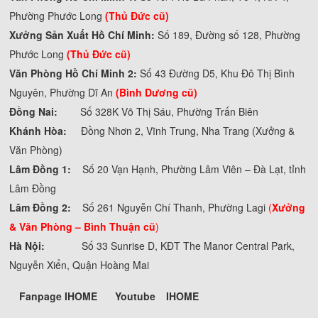
Phường Phước Long
(Thủ Đức cũ)
Xưởng Sản Xuất Hồ Chí Minh:
Số 189, Đường số 128, Phường
Phước Long
(Thủ Đức cũ)
Văn Phòng Hồ Chí Minh 2:
Số 43 Đường D5, Khu Đô Thị Bình
Nguyên, Phường Dĩ An
(Bình Dương cũ)
Đồng Nai:
Số 328K Võ Thị Sáu, Phường Trấn Biên
Khánh Hòa:
Đồng Nhơn 2, Vĩnh Trung, Nha Trang (Xưởng &
Văn Phòng)
Lâm Đồng 1:
Số 20 Vạn Hạnh, Phường Lâm Viên – Đà Lạt, tỉnh
Lâm Đồng
Lâm Đồng 2:
Số 261 Nguyễn Chí Thanh, Phường Lagi
(
Xưởng
& Văn Phòng –
Bình Thuận cũ
)
Hà Nội:
Số 33 Sunrise D, KĐT The Manor Central Park,
Nguyễn Xiển, Quận Hoàng Mai
Fanpage IHOME
Youtube
IHOME