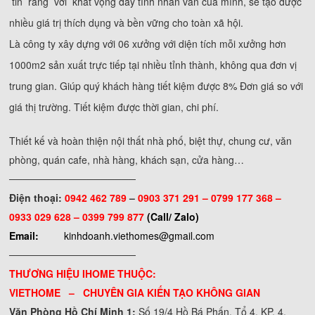
tin rằng với khát vọng đầy tính nhân văn của mình, sẽ tạo được
nhiều giá trị thích dụng và bền vững cho toàn xã hội.
Là công ty xây dựng với 06 xưởng với diện tích mỗi xưởng hơn
1000m2 sản xuất trực tiếp tại nhiều tỉnh thành, không qua đơn vị
trung gian. Giúp quý khách hàng tiết kiệm được 8% Đơn giá so với
giá thị trường. Tiết kiệm được thời gian, chi phí.
Thiết kế và hoàn thiện nội thất nhà phố, biệt thự, chung cư, văn
phòng, quán cafe, nhà hàng, khách sạn, cửa hàng…
──────────────────
Điện thoại:
0942 462 789
–
0903 371 291 –
0799 177 368 –
0933 029 628 – 0399 799 877
(Call/ Zalo)
Email:
kinhdoanh.viethomes@gmail.com
──────────────────
THƯƠNG HIỆU IHOME THUỘC:
VIETHOME – CHUYÊN GIA KIẾN TẠO KHÔNG GIAN
Văn Phòng Hồ Chí Minh 1:
Số 19/4 Hồ Bá Phấn, Tổ 4, KP. 4,