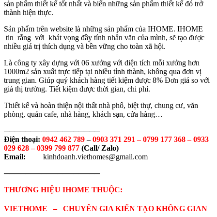
sản phẩm thiết kế tốt nhất và biến những sản phẩm thiết kế đó trở
thành hiện thực.
Sản phẩm trên website là những sản phẩm của IHOME. IHOME
tin rằng với khát vọng đầy tính nhân văn của mình, sẽ tạo được
nhiều giá trị thích dụng và bền vững cho toàn xã hội.
Là công ty xây dựng với 06 xưởng với diện tích mỗi xưởng hơn
1000m2 sản xuất trực tiếp tại nhiều tỉnh thành, không qua đơn vị
trung gian. Giúp quý khách hàng tiết kiệm được 8% Đơn giá so với
giá thị trường. Tiết kiệm được thời gian, chi phí.
Thiết kế và hoàn thiện nội thất nhà phố, biệt thự, chung cư, văn
phòng, quán cafe, nhà hàng, khách sạn, cửa hàng…
──────────────────
Điện thoại:
0942 462 789
–
0903 371 291 –
0799 177 368 – 0933
029 628 – 0399 799 877
(Call/ Zalo)
Email:
kinhdoanh.viethomes@gmail.com
──────────────────
THƯƠNG HIỆU IHOME THUỘC:
VIETHOME – CHUYÊN GIA KIẾN TẠO KHÔNG GIAN