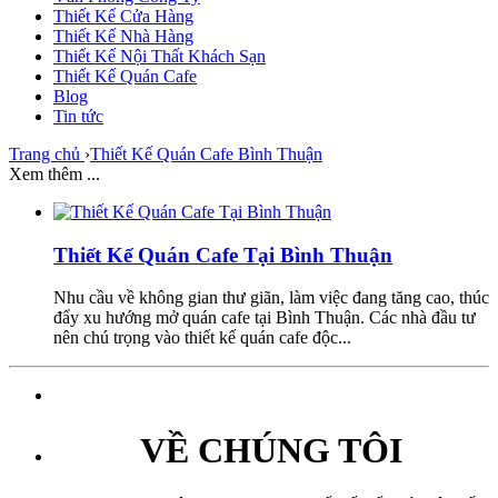
Thiết Kế Cửa Hàng
Thiết Kế Nhà Hàng
Thiết Kế Nội Thất Khách Sạn
Thiết Kế Quán Cafe
Blog
Tin tức
Trang chủ
›
Thiết Kế Quán Cafe Bình Thuận
Xem thêm ...
Thiết Kế Quán Cafe Tại Bình Thuận
Nhu cầu về không gian thư giãn, làm việc đang tăng cao, thúc
đẩy xu hướng mở quán cafe tại Bình Thuận. Các nhà đầu tư
nên chú trọng vào thiết kế quán cafe độc...
VỀ CHÚNG TÔI