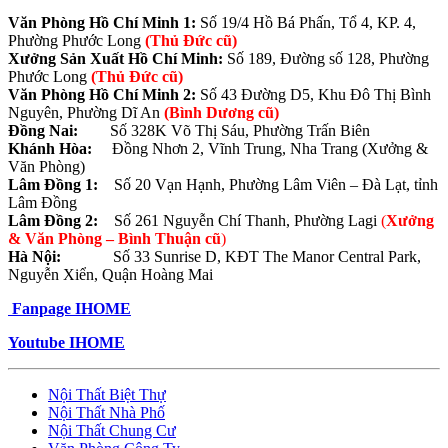
Văn Phòng Hồ Chí Minh 1:
Số 19/4 Hồ Bá Phấn, Tổ 4, KP. 4,
Phường Phước Long
(Thủ Đức cũ)
Xưởng Sản Xuất Hồ Chí Minh:
Số 189, Đường số 128, Phường
Phước Long
(Thủ Đức cũ)
Văn Phòng Hồ Chí Minh 2:
Số 43 Đường D5, Khu Đô Thị Bình
Nguyên, Phường Dĩ An
(Bình Dương cũ)
Đồng Nai:
Số 328K Võ Thị Sáu, Phường Trấn Biên
Khánh Hòa:
Đồng Nhơn 2, Vĩnh Trung, Nha Trang (Xưởng &
Văn Phòng)
Lâm Đồng 1:
Số 20 Vạn Hạnh, Phường Lâm Viên – Đà Lạt, tỉnh
Lâm Đồng
Lâm Đồng 2:
Số 261 Nguyễn Chí Thanh, Phường Lagi
(
Xưởng
& Văn Phòng –
Bình Thuận cũ
)
Hà Nội:
Số 33 Sunrise D, KĐT The Manor Central Park,
Nguyễn Xiển, Quận Hoàng Mai
Fanpage IHOME
Youtube
IHOME
Nội Thất Biệt Thự
Nội Thất Nhà Phố
Nội Thất Chung Cư