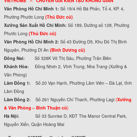
VIETHOME – CHUYÊN GIA KIẾN TẠO KHÔNG GIAN
Văn Phòng Hồ Chí Minh 1:
Số 19/4 Hồ Bá Phấn, Tổ 4, KP. 4,
Phường Phước Long
(Thủ Đức cũ)
Xưởng Sản Xuất Hồ Chí Minh:
Số 189, Đường số 128, Phường
Phước Long
(Thủ Đức cũ)
Văn Phòng Hồ Chí Minh 2:
Số 43 Đường D5, Khu Đô Thị Bình
Nguyên, Phường Dĩ An
(Bình Dương cũ)
Đồng Nai:
Số 328K Võ Thị Sáu, Phường Trấn Biên
Khánh Hòa:
Đồng Nhơn 2, Vĩnh Trung, Nha Trang (Xưởng &
Văn Phòng)
Lâm Đồng 1:
Số 20 Vạn Hạnh, Phường Lâm Viên – Đà Lạt, tỉnh
Lâm Đồng
Lâm Đồng 2:
Số 261 Nguyễn Chí Thanh, Phường Lagi
(
Xưởng
& Văn Phòng –
Bình Thuận cũ
)
Hà Nội:
Số 33 Sunrise D, KĐT The Manor Central Park,
Nguyễn Xiển, Quận Hoàng Mai