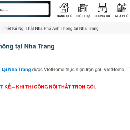
TRANG CHỦ
BIỆT THỰ
CHUNG CƯ
NHÀ PHỐ
›
Thiết Kế Nội Thất Nhà Phố Anh Thông tại Nha Trang
hông tại Nha Trang
 tại Nha Trang
được VietHome thực hiện trọn gói. VietHome –
T KẾ – KHI THI CÔNG NỘI THẤT TRỌN GÓI.