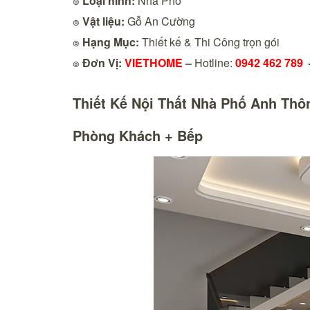
๏
Loại hình:
Nhà Phố
๏
Vật liệu:
Gỗ An Cường
๏
Hạng Mục:
Thiết kế & Thi Công trọn gói
๏
Đơn Vị:
VIETHOME
–
Hotline:
0942 462 789
Thiết Kế Nội Thất Nhà Phố Anh Thôn
Phòng Khách + Bếp