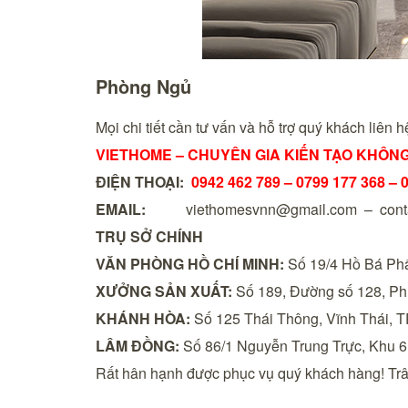
Phòng Ngủ
Mọi chi tiết cần tư vấn và hỗ trợ quý khách liên 
VIETHOME – CHUYÊN GIA KIẾN TẠO KHÔNG
ĐIỆN THOẠI:
0942 462 789 –
0799 177 368 – 
EMAIL:
viethomesvnn@gmail.com – cont
TRỤ SỞ CHÍNH
VĂN PHÒNG HỒ CHÍ MINH:
Số 19/4 Hồ Bá Phấ
XƯỞNG SẢN XUẤT:
Số 189, Đường số 128, Ph
KHÁNH HÒA:
Số 125 Thái Thông, Vĩnh Thái, T
LÂM ĐỒNG:
Số 86/1 Nguyễn Trung Trực, Khu 6
Rất hân hạnh được phục vụ quý khách hàng! Trâ