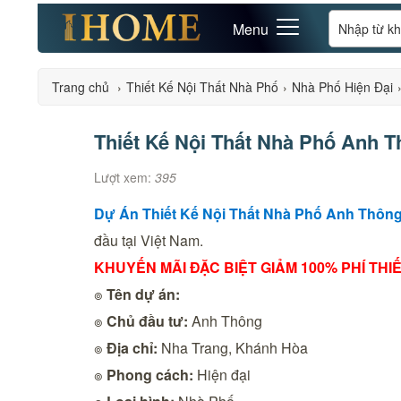
Menu
Trang chủ
›
Thiết Kế Nội Thất Nhà Phố
›
Nhà Phố Hiện Đại
Thiết Kế Nội Thất Nhà Phố Anh T
Lượt xem:
395
Dự Án Thiết Kế Nội Thất Nhà Phố Anh Thông
đầu tại Việt Nam.
KHUYẾN MÃI ĐẶC BIỆT GIẢM 100% PHÍ THIẾ
๏
Tên dự án:
๏
Chủ đầu tư:
Anh Thông
๏
Địa chỉ:
Nha Trang, Khánh Hòa
๏
Phong cách:
Hiện đại