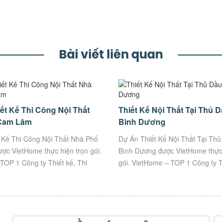
Bài viết liên quan
ết Kế Thi Công Nội Thất
Thiết Kế Nội Thất Tại Thủ 
Cam Lâm
Bình Dương
 Kế Thi Công Nội Thất Nhà Phố
Dự Án Thiết Kế Nội Thất Tại Th
c VietHome thực hiện trọn gói.
Bình Dương được VietHome thực 
TOP 1 Công ty Thiết kế, Thi
gói. VietHome – TOP 1 Công ty T
hàng đầu tại Việt Nam.
Công uy tín hàng đầu tại Việt Na
KHUYẾN...