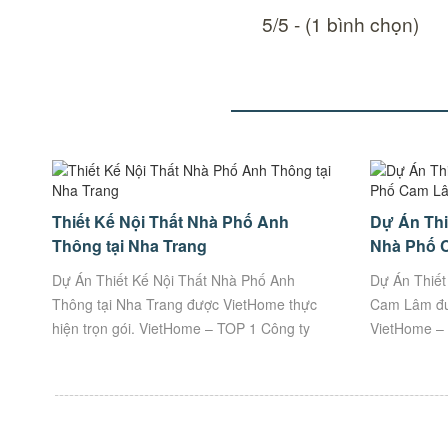
5/5 - (1 bình chọn)
Thiết Kế Nội Thất Nhà Phố Anh
Dự Án Thi
Thông tại Nha Trang
Nhà Phố 
Dự Án Thiết Kế Nội Thất Nhà Phố Anh
Dự Án Thiết
Thông tại Nha Trang được VietHome thực
Cam Lâm đượ
hiện trọn gói. VietHome – TOP 1 Công ty
VietHome – 
Thiết kế, Thi Công uy tín hàng đầu tại Việt
Công uy tín 
Nam....
KHUYẾN...