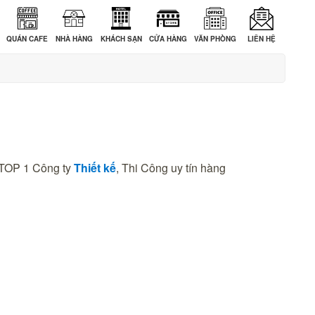
QUÁN CAFE
NHÀ HÀNG
KHÁCH SẠN
CỬA HÀNG
VĂN PHÒNG
LIÊN HỆ
 TOP 1 Công ty
Thiết kế
, Thi Công uy tín hàng