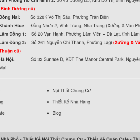
Văn Phòng Hồ Chí Minh 2:
Số 43 Đường D5, Khu Đô Thị Bình Nguyê
(Bình Dương cũ)
Đồng Nai:
Số 328K Võ Thị Sáu, Phường Trấn Biên
Khánh Hòa:
Đồng Nhơn 2, Vĩnh Trung, Nha Trang (Xưởng & Văn P
Lâm Đồng 1:
Số 20 Vạn Hạnh, Phường Lâm Viên – Đà Lạt, tỉnh Lâ
Lâm Đồng 2:
Số 261 Nguyễn Chí Thanh, Phường Lagi
(
Xưởng & Vă
Thuận cũ
)
Hà Nội:
Số 33 Sunrise D, KĐT The Manor Central Park, Nguyễ
Mai
ố
Nội Thất Chung Cư
ng
Thiết Kế Nhà Hàng
afe
Blog
t Nhà Phố
-
Thiết Kế Nội Thất Chung Cư
-
Thiết Kế Quán Cafe
-
Thi