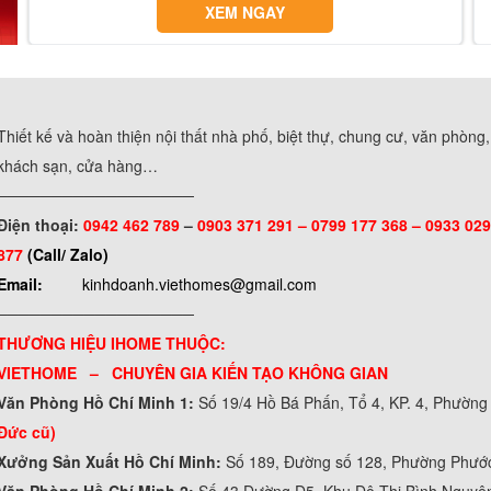
XEM NGAY
Thiết kế và hoàn thiện nội thất nhà phố, biệt thự, chung cư, văn phòng
khách sạn, cửa hàng…
──────────────────
Điện thoại:
0942 462 789
–
0903 371 291 –
0799 177 368 – 0933 029
877
(Call/ Zalo)
Email:
kinhdoanh.viethomes@gmail.com
──────────────────
THƯƠNG HIỆU IHOME THUỘC:
VIETHOME – CHUYÊN GIA KIẾN TẠO KHÔNG GIAN
Văn Phòng Hồ Chí Minh 1:
Số 19/4 Hồ Bá Phấn, Tổ 4, KP. 4, Phườn
Đức cũ)
Xưởng Sản Xuất Hồ Chí Minh:
Số 189, Đường số 128, Phường Phư