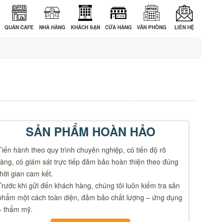
QUÁN CAFE
NHÀ HÀNG
KHÁCH SẠN
CỬA HÀNG
VĂN PHÒNG
LIÊN HỆ
SẢN PHẨM HOÀN HẢO
Tiến hành theo quy trình chuyên nghiệp, có tiến độ rõ
ràng, có giám sát trực tiếp đảm bảo hoàn thiện theo đúng
thời gian cam kết.
Trước khi gửi đến khách hàng, chúng tôi luôn kiểm tra sản
phẩm một cách toàn diện, đảm bảo chất lượng – ứng dụng
– thẩm mỹ.