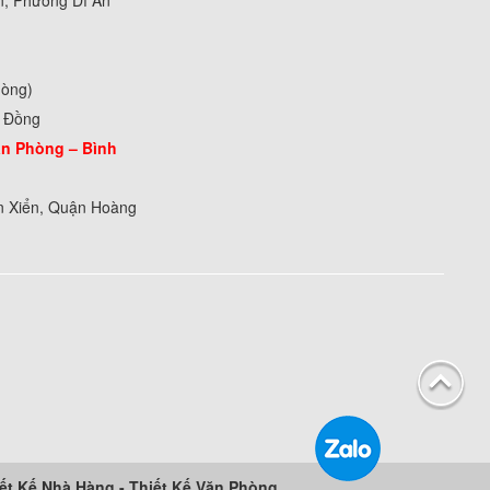
n, Phường Dĩ An
hòng)
m Đồng
n Phòng –
Bình
n Xiển, Quận Hoàng
ết Kế Nhà Hàng
-
Thiết Kế Văn Phòng