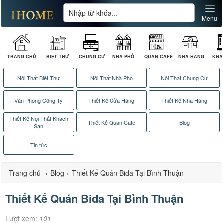
Menu
TRANG CHỦ
BIỆT THỰ
CHUNG CƯ
NHÀ PHỐ
QUÁN CAFE
NHÀ HÀNG
KHÁ
Nội Thất Biệt Thự
Nội Thất Nhà Phố
Nội Thất Chung Cư
Văn Phòng Công Ty
Thiết Kế Cửa Hàng
Thiết Kế Nhà Hàng
Thiết Kế Nội Thất Khách
Thiết Kế Quán Cafe
Blog
Sạn
Tin tức
Trang chủ
›
Blog
›
Thiết Kế Quán Bida Tại Bình Thuận
Thiết Kế Quán Bida Tại Bình Thuận
Lượt xem:
101