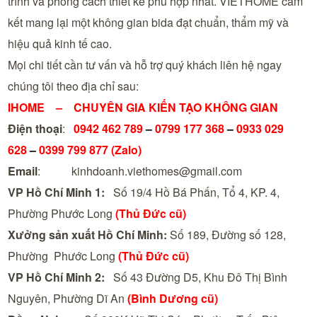
trình và phong cách thiết kế phù hợp nhất. VIETHOME cam
kết mang lại một không gian bida đạt chuẩn, thẩm mỹ và
hiệu quả kinh tế cao.
Mọi chi tiết cần tư vấn và hỗ trợ quý khách liên hệ ngay
chúng tôi theo địa chỉ sau:
IHOME – CHUYÊN GIA KIẾN TẠO KHÔNG GIAN
Điện thoại
:
0942 462 789
–
0799 177 368
–
0933 029
628
–
0399 799 877 (Zalo)
Email
: kinhdoanh.viethomes@gmail.com
VP Hồ Chí Minh 1:
Số 19/4 Hồ Bá Phấn, Tổ 4, KP. 4,
Phường Phước Long
(Thủ Đức cũ)
Xưởng sản xuất Hồ Chí Minh:
Số 189, Đường số 128,
Phường Phước Long
(Thủ Đức cũ)
VP Hồ Chí Minh 2:
Số 43 Đường D5, Khu Đô Thị Bình
Nguyên, Phường Dĩ An
(Bình Dương cũ)