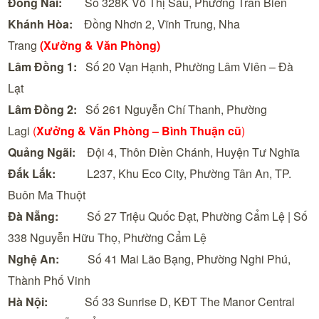
Đồng Nai:
Số 328K Võ Thị Sáu, Phường Trấn Biên
Khánh Hòa:
Đồng Nhơn 2, Vĩnh Trung, Nha
Trang
(Xưởng & Văn Phòng)
Lâm Đồng 1:
Số 20 Vạn Hạnh, Phường Lâm Viên – Đà
Lạt
Lâm Đồng 2:
Số 261 Nguyễn Chí Thanh, Phường
Lagi
(
Xưởng & Văn Phòng –
Bình Thuận cũ
)
Quảng Ngãi:
Đội 4, Thôn Điền Chánh, Huyện Tư Nghĩa
Đắk Lắk:
L237, Khu Eco City, Phường Tân An, TP.
Buôn Ma Thuột
Đà Nẵng:
Số 27 Triệu Quốc Đạt, Phường Cẩm Lệ | Số
338 Nguyễn Hữu Thọ, Phường Cẩm Lệ
Nghệ An:
Số 41 Mai Lão Bạng, Phường Nghi Phú,
Thành Phố Vinh
Hà Nội:
Số 33 Sunrise D, KĐT The Manor Central