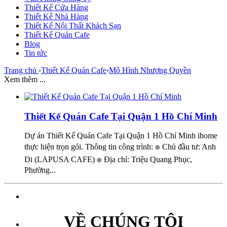
Thiết Kế Cửa Hàng
Thiết Kế Nhà Hàng
Thiết Kế Nội Thất Khách Sạn
Thiết Kế Quán Cafe
Blog
Tin tức
Trang chủ
›
Thiết Kế Quán Cafe
›
Mô Hình Nhượng Quyền
Xem thêm ...
Thiết Kế Quán Cafe Tại Quận 1 Hồ Chí Minh
Dự án Thiết Kế Quán Cafe Tại Quận 1 Hồ Chí Minh ihome
thực hiện trọn gói. Thông tin công trình: ๏ Chủ đầu tư: Anh
Di (LAPUSA CAFE) ๏ Địa chỉ: Triệu Quang Phục,
Phường...
VỀ CHÚNG TÔI