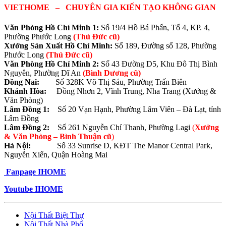
VIETHOME – CHUYÊN GIA KIẾN TẠO KHÔNG GIAN
Văn Phòng Hồ Chí Minh 1:
Số 19/4 Hồ Bá Phấn, Tổ 4, KP. 4,
Phường Phước Long
(Thủ Đức cũ)
Xưởng Sản Xuất Hồ Chí Minh:
Số 189, Đường số 128, Phường
Phước Long
(Thủ Đức cũ)
Văn Phòng Hồ Chí Minh 2:
Số 43 Đường D5, Khu Đô Thị Bình
Nguyên, Phường Dĩ An
(Bình Dương cũ)
Đồng Nai:
Số 328K Võ Thị Sáu, Phường Trấn Biên
Khánh Hòa:
Đồng Nhơn 2, Vĩnh Trung, Nha Trang (Xưởng &
Văn Phòng)
Lâm Đồng 1:
Số 20 Vạn Hạnh, Phường Lâm Viên – Đà Lạt, tỉnh
Lâm Đồng
Lâm Đồng 2:
Số 261 Nguyễn Chí Thanh, Phường Lagi
(
Xưởng
& Văn Phòng –
Bình Thuận cũ
)
Hà Nội:
Số 33 Sunrise D, KĐT The Manor Central Park,
Nguyễn Xiển, Quận Hoàng Mai
Fanpage IHOME
Youtube
IHOME
Nội Thất Biệt Thự
Nội Thất Nhà Phố