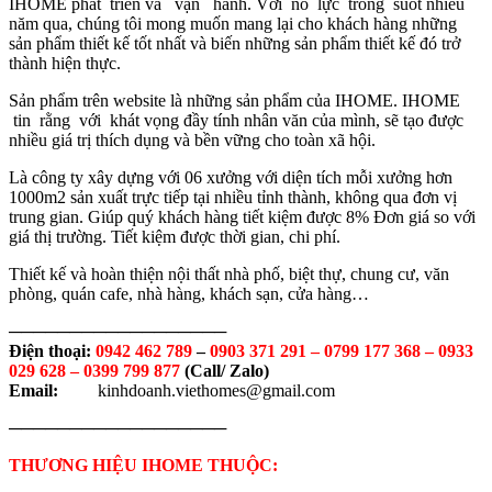
IHOME phát triển và vận hành. Với nỗ lực trong suốt nhiều
năm qua, chúng tôi mong muốn mang lại cho khách hàng những
sản phẩm thiết kế tốt nhất và biến những sản phẩm thiết kế đó trở
thành hiện thực.
Sản phẩm trên website là những sản phẩm của IHOME. IHOME
tin rằng với khát vọng đầy tính nhân văn của mình, sẽ tạo được
nhiều giá trị thích dụng và bền vững cho toàn xã hội.
Là công ty xây dựng với 06 xưởng với diện tích mỗi xưởng hơn
1000m2 sản xuất trực tiếp tại nhiều tỉnh thành, không qua đơn vị
trung gian. Giúp quý khách hàng tiết kiệm được 8% Đơn giá so với
giá thị trường. Tiết kiệm được thời gian, chi phí.
Thiết kế và hoàn thiện nội thất nhà phố, biệt thự, chung cư, văn
phòng, quán cafe, nhà hàng, khách sạn, cửa hàng…
──────────────────
Điện thoại:
0942 462 789
–
0903 371 291 –
0799 177 368 – 0933
029 628 – 0399 799 877
(Call/ Zalo)
Email:
kinhdoanh.viethomes@gmail.com
──────────────────
THƯƠNG HIỆU IHOME THUỘC: