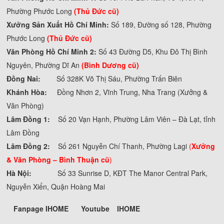
Phường Phước Long
(Thủ Đức cũ)
Xưởng Sản Xuất Hồ Chí Minh:
Số 189, Đường số 128, Phường
Phước Long
(Thủ Đức cũ)
Văn Phòng Hồ Chí Minh 2:
Số 43 Đường D5, Khu Đô Thị Bình
Nguyên, Phường Dĩ An
(Bình Dương cũ)
Đồng Nai:
Số 328K Võ Thị Sáu, Phường Trấn Biên
Khánh Hòa:
Đồng Nhơn 2, Vĩnh Trung, Nha Trang (Xưởng &
Văn Phòng)
Lâm Đồng 1:
Số 20 Vạn Hạnh, Phường Lâm Viên – Đà Lạt, tỉnh
Lâm Đồng
Lâm Đồng 2:
Số 261 Nguyễn Chí Thanh, Phường Lagi
(
Xưởng
& Văn Phòng –
Bình Thuận cũ
)
Hà Nội:
Số 33 Sunrise D, KĐT The Manor Central Park,
Nguyễn Xiển, Quận Hoàng Mai
Fanpage IHOME
Youtube
IHOME