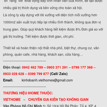
tin rằng với khát vọng đầy tính nhân văn của mình, sẽ tạo được
nhiều giá trị thích dụng và bền vững cho toàn xã hội.
Là công ty xây dựng với 06 xưởng với diện tích mỗi xưởng hơn
1000m2 sản xuất trực tiếp tại nhiều tỉnh thành, không qua đơn vị
trung gian. Giúp quý khách hàng tiết kiệm được 8% Đơn giá so với
giá thị trường. Tiết kiệm được thời gian, chi phí.
Thiết kế và hoàn thiện nội thất nhà phố, biệt thự, chung cư, văn
phòng, quán cafe, nhà hàng, khách sạn, cửa hàng…
──────────────────
Điện thoại:
0942 462 789
–
0903 371 291 –
0799 177 368 –
0933 029 628 – 0399 799 877
(Call/ Zalo)
Email:
kinhdoanh.viethomes@gmail.com
──────────────────
THƯƠNG HIỆU IHOME THUỘC:
VIETHOME – CHUYÊN GIA KIẾN TẠO KHÔNG GIAN
Văn Phòng Hồ Chí Minh 1:
Số 19/4 Hồ Bá Phấn, Tổ 4, KP. 4,